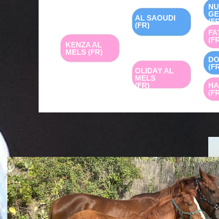
NU
GE
AL SAOUDI
(F
(FR)
FA
(F
KENZA AL
MELS (FR)
D
(F
OLIDAY AL
MELS
(FR)
H
(F