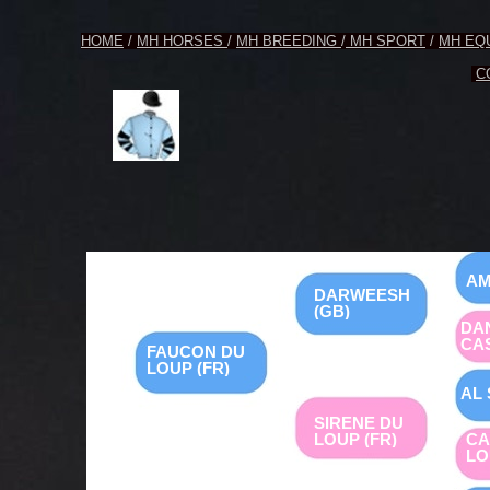
HOME
/
MH HORSES
/
MH BREEDING
/
MH SPORT
/
MH EQ
C
AM
DARWEESH
(GB)
DA
CAS
FAUCON DU
LOUP (FR)
AL 
SIRENE DU
LOUP (FR)
CA
LO